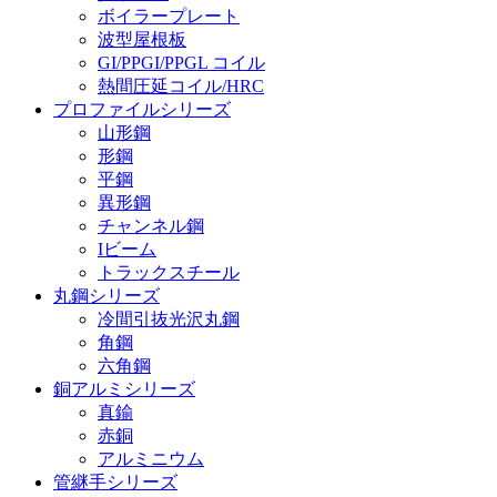
ボイラープレート
波型屋根板
GI/PPGI/PPGL コイル
熱間圧延コイル/HRC
プロファイルシリーズ
山形鋼
形鋼
平鋼
異形鋼
チャンネル鋼
Iビーム
トラックスチール
丸鋼シリーズ
冷間引抜光沢丸鋼
角鋼
六角鋼
銅アルミシリーズ
真鍮
赤銅
アルミニウム
管継手シリーズ