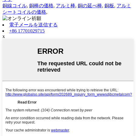
銅線コイル
,
銅棒の価格
,
アルミ棒
,
銅の延べ棒
,
銅板
,
アルミ
シートコイルの価格
,
電子メールを送信する
+86 17701029715
x