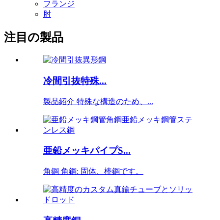
フランジ
肘
注目の製品
冷間引抜特殊...
製品紹介 特殊な構造のため、...
亜鉛メッキパイプS...
角鋼 角鋼: 固体、棒鋼です。