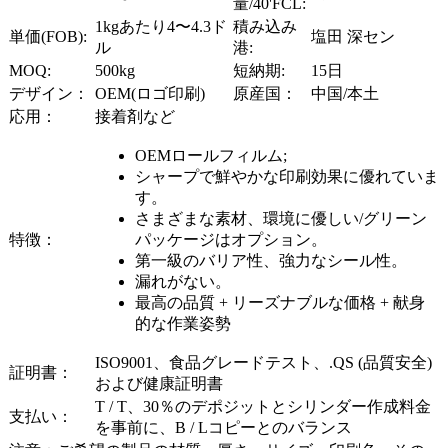
量/40'FCL:
1kgあたり4〜4.3ド
積み込み
単価(FOB):
塩田 深セン
ル
港:
MOQ:
500kg
短納期:
15日
デザイン：
OEM(ロゴ印刷)
原産国：
中国/本土
応用：
接着剤など
OEMロールフィルム;
シャープで鮮やかな印刷効果に優れていま
す。
さまざまな素材、環境に優しい/グリーン
特徴：
パッケージはオプション。
第一級のバリア性、強力なシール性。
漏れがない。
最高の品質 + リーズナブルな価格 + 献身
的な作業姿勢
ISO9001、食品グレードテスト、.QS (品質安全)
証明書：
および健康証明書
T / T、30％のデポジットとシリンダー作成料金
支払い：
を事前に、B / Lコピーとのバランス