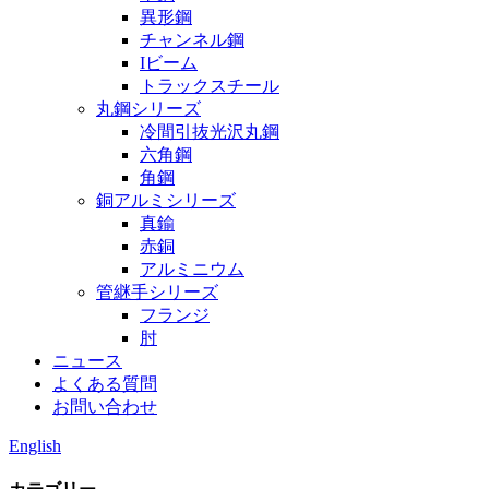
異形鋼
チャンネル鋼
Iビーム
トラックスチール
丸鋼シリーズ
冷間引抜光沢丸鋼
六角鋼
角鋼
銅アルミシリーズ
真鍮
赤銅
アルミニウム
管継手シリーズ
フランジ
肘
ニュース
よくある質問
お問い合わせ
English