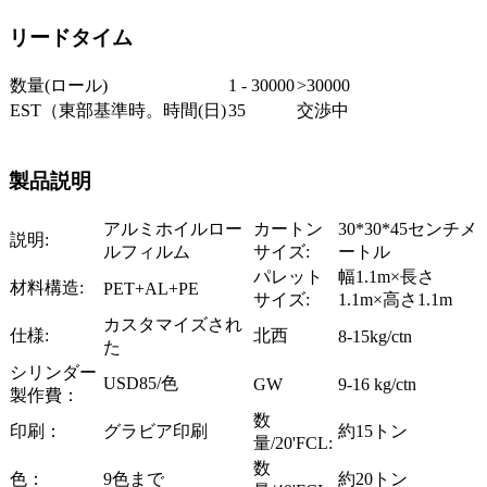
リードタイム
数量(ロール)
1 - 30000
>30000
EST（東部基準時。時間(日)
35
交渉中
製品説明
アルミホイルロー
カートン
30*30*45センチメ
説明:
ルフィルム
サイズ:
ートル
パレット
幅1.1m×長さ
材料構造:
PET+AL+PE
サイズ:
1.1m×高さ1.1m
カスタマイズされ
仕様:
北西
8-15kg/ctn
た
シリンダー
USD85/色
GW
9-16 kg/ctn
製作費：
数
印刷：
グラビア印刷
約15トン
量/20'FCL:
数
色：
9色まで
約20トン