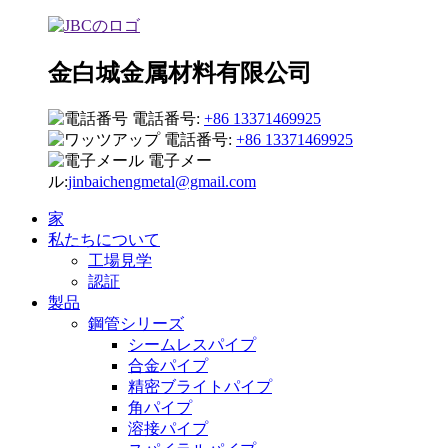
金白城金属材料有限公司
電話番号:
+86 13371469925
電話番号:
+86 13371469925
電子メー
ル:
jinbaichengmetal@gmail.com
家
私たちについて
工場見学
認証
製品
鋼管シリーズ
シームレスパイプ
合金パイプ
精密ブライトパイプ
角パイプ
溶接パイプ