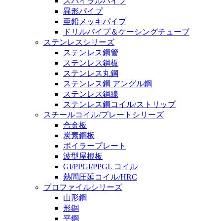
スパイラルパイプ
異形パイプ
亜鉛メッキパイプ
ドリルパイプ＆ケーシングチューブ
ステンレスシリーズ
ステンレス鋼管
ステンレス鋼板
ステンレス丸鋼
ステンレス鋼 アングル鋼
ステンレス鋼線
ステンレス鋼コイル/ストリップ
スチールコイル/プレートシリーズ
合金板
炭素鋼板
ボイラープレート
波型屋根板
GI/PPGI/PPGL コイル
熱間圧延コイル/HRC
プロファイルシリーズ
山形鋼
形鋼
平鋼