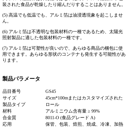
装された食品が乾燥したり縮んだりすることはありません。
(5) 高温でも低温でも、アルミ箔は油浸透現象を起こしませ
ん。
(6) アルミ箔は不透明な包装材料の一種であるため、太陽光
照射製品に適した包装材料の一種です。
(7) アルミ箔は可塑性が良いので、あらゆる商品の梱包に使
用できます。あらゆる形状のコンテナも発生する可能性があ
ります。
製品パラメータ
品目番号
GS45
サイズ
45cm*100mまたはカスタマイズされた
製品タイプ
ロール
材料
アルミニウム含有量 ≥ 99%
合金質
8011-O (食品グレード A)
応用
保管、包装、焙煎、焼成、冷凍、加熱