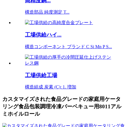
高精度銅...
構造部品 純度測定 T...
工場供給ハイ...
構造コンポーネント ブランド C Si Mn P S...
工場供給工場
構造組成 炭素 (C): 1. 増加
カスタマイズされた食品グレードの家庭用ケータ
リング食品包装調理冷凍バーベキュー用8011アル
ミホイルロール