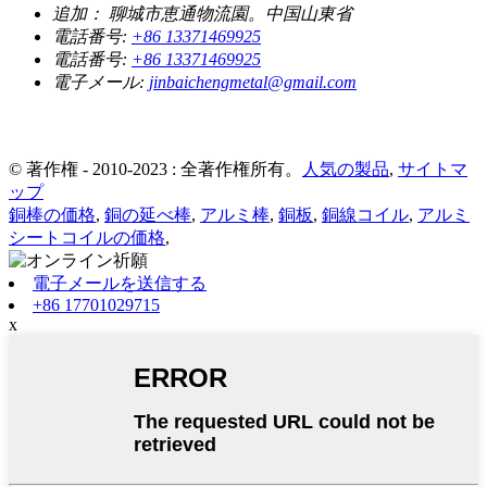
追加：
聊城市恵通物流園。中国山東省
電話番号:
+86 13371469925
電話番号:
+86 13371469925
電子メール:
jinbaichengmetal@gmail.com
© 著作権 - 2010-2023 : 全著作権所有。
人気の製品
,
サイトマ
ップ
銅棒の価格
,
銅の延べ棒
,
アルミ棒
,
銅板
,
銅線コイル
,
アルミ
シートコイルの価格
,
電子メールを送信する
+86 17701029715
x