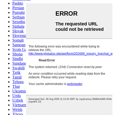
Pashto
Persian
Punjabi
Serbian
Sesotho
Sinhala
Slovak
Slovenian
Somali
Samoan
Scots Gaelic
Shona
Sindhi
Sundanese
Swahili
Tajik
Tamil
Telugu
Thai
Ukrainian
Urdu
Uzbek
Vietnamese
Welsh
Xhosa