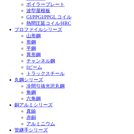
ボイラープレート
波型屋根板
GI/PPGI/PPGL コイル
熱間圧延コイル/HRC
プロファイルシリーズ
山形鋼
形鋼
平鋼
異形鋼
チャンネル鋼
Iビーム
トラックスチール
丸鋼シリーズ
冷間引抜光沢丸鋼
角鋼
六角鋼
銅アルミシリーズ
真鍮
赤銅
アルミニウム
管継手シリーズ