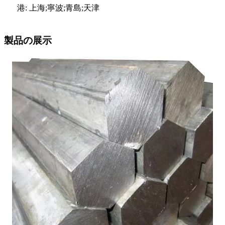
港: 上海;寧波;青島;天津
製品の展示