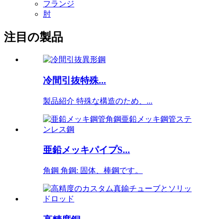
フランジ
肘
注目の製品
冷間引抜特殊...
製品紹介 特殊な構造のため、...
亜鉛メッキパイプS...
角鋼 角鋼: 固体、棒鋼です。