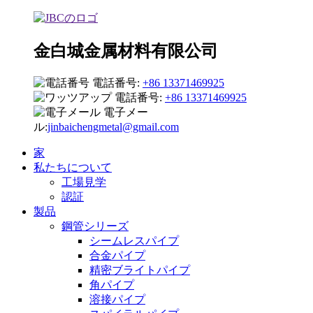
金白城金属材料有限公司
電話番号:
+86 13371469925
電話番号:
+86 13371469925
電子メー
ル:
jinbaichengmetal@gmail.com
家
私たちについて
工場見学
認証
製品
鋼管シリーズ
シームレスパイプ
合金パイプ
精密ブライトパイプ
角パイプ
溶接パイプ