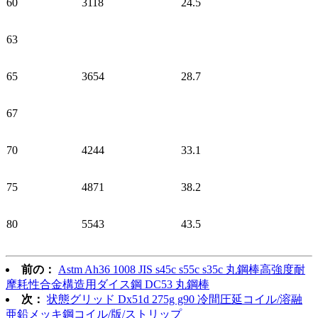
60
3118
24.5
63
65
3654
28.7
67
70
4244
33.1
75
4871
38.2
80
5543
43.5
前の：
Astm Ah36 1008 JIS s45c s55c s35c 丸鋼棒高強度耐
摩耗性合金構造用ダイス鋼 DC53 丸鋼棒
次：
状態グリッド Dx51d 275g g90 冷間圧延コイル/溶融
亜鉛メッキ鋼コイル/版/ストリップ