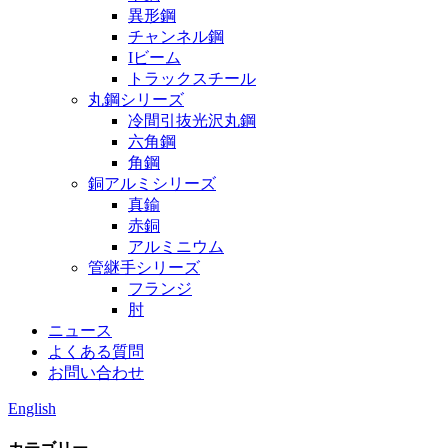
異形鋼
チャンネル鋼
Iビーム
トラックスチール
丸鋼シリーズ
冷間引抜光沢丸鋼
六角鋼
角鋼
銅アルミシリーズ
真鍮
赤銅
アルミニウム
管継手シリーズ
フランジ
肘
ニュース
よくある質問
お問い合わせ
English