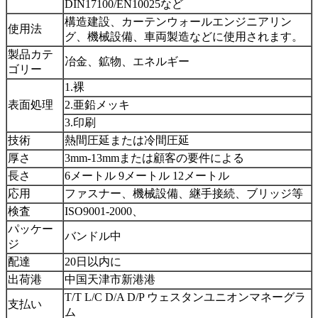
DIN17100/EN10025など
構造建設、カーテンウォールエンジニアリン
使用法
グ、機械設備、車両製造などに使用されます。
製品カテ
冶金、鉱物、エネルギー
ゴリー
1.裸
表面処理
2.亜鉛メッキ
3.印刷
技術
熱間圧延または冷間圧延
厚さ
3mm-13mmまたは顧客の要件による
長さ
6メートル 9メートル 12メートル
応用
ファスナー、機械設備、継手接続、ブリッジ等
検査
ISO9001-2000、
パッケー
バンドル中
ジ
配達
20日以内に
出荷港
中国天津市新港港
T/T L/C D/A D/P ウェスタンユニオンマネーグラ
支払い
ム