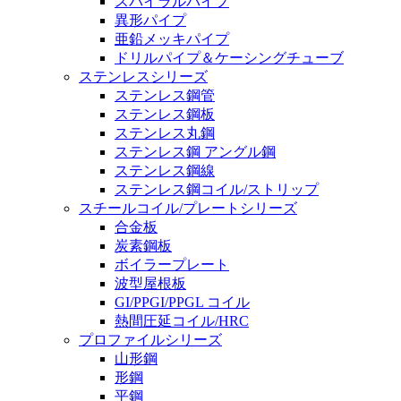
スパイラルパイプ
異形パイプ
亜鉛メッキパイプ
ドリルパイプ＆ケーシングチューブ
ステンレスシリーズ
ステンレス鋼管
ステンレス鋼板
ステンレス丸鋼
ステンレス鋼 アングル鋼
ステンレス鋼線
ステンレス鋼コイル/ストリップ
スチールコイル/プレートシリーズ
合金板
炭素鋼板
ボイラープレート
波型屋根板
GI/PPGI/PPGL コイル
熱間圧延コイル/HRC
プロファイルシリーズ
山形鋼
形鋼
平鋼