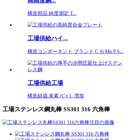
高精度銅...
構造部品 純度測定 T...
工場供給ハイ...
構造コンポーネント ブランド C Si Mn P S...
工場供給工場
構造組成 炭素 (C): 1. 増加
工場ステンレス鋼丸棒 SS301 316 六角棒